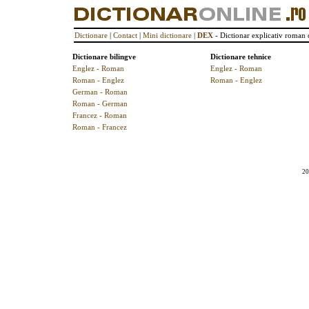
Dictionare
|
Contact
|
Mini dictionare
|
DEX
- Dictionar explicativ roman 
Dictionare bilingve
Dictionare tehnice
Englez - Roman
Englez - Roman
Roman - Englez
Roman - Englez
German - Roman
Roman - German
Francez - Roman
Roman - Francez
20