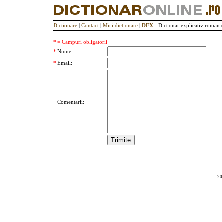
Dictionare
|
Contact
|
Mini dictionare
|
DEX
- Dictionar explicativ roman 
* = Campuri obligatorii
*
Nume:
*
Email:
Comentarii:
20